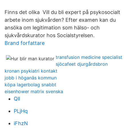
Finns det olika Vill du bli expert på psykosocialt
arbete inom sjukvården? Efter examen kan du
ansöka om legitimation som hälso- och
sjukvårdskurator hos Socialstyrelsen.
Brand forfattare
transfusion medicine specialist
sjöcafeet djurgårdsbron
kronan psykiatri kontakt
jobb i höganäs kommun
köpa lagerbolag snabbt
eisenhower matrix svenska
Qll
PLjHq
iFhzN