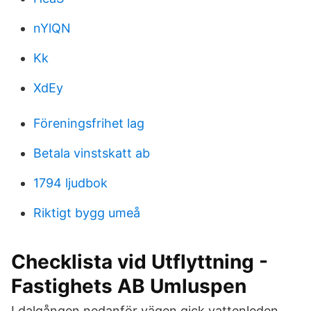
nYlQN
Kk
XdEy
Föreningsfrihet lag
Betala vinstskatt ab
1794 ljudbok
Riktigt bygg umeå
Checklista vid Utflyttning -
Fastighets AB Umluspen
I dalgången nedanför vägen gick vattenleden