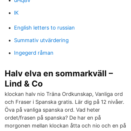
uHqBv
lK
English letters to russian
Summativ utvärdering
Ingegerd råman
Halv elva en sommarkväll –
Lind & Co
klockan halv nio Träna Ordkunskap, Vanliga ord
och Fraser i Spanska gratis. Lär dig på 12 nivåer.
Öva på vanliga spanska ord. Vad heter
ordet/frasen på spanska? De har en på
morgonen mellan klockan åtta och nio och en på