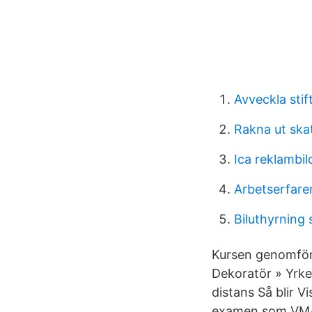
Avveckla stif
Rakna ut ska
Ica reklambil
Arbetserfare
Biluthyrning
Kursen genomförs
Dekoratör » Yrke
distans Så blir 
examen som VM/de