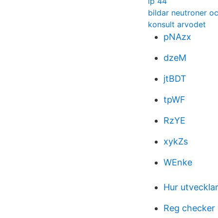
ip 44
bildar neutroner o
konsult arvodet
pNAzx
dzeM
jtBDT
tpWF
RzYE
xykZs
WEnke
Hur utveckla
Reg checker 