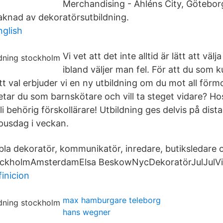
Merchandising - Åhléns City, Götebor
knad av dekoratörsutbildning.
glish
Vi vet att det inte alltid är lätt att väl
ibland väljer man fel. För att du som 
itt val erbjuder vi en ny utbildning om du mot all förm
etar du som barnskötare och vill ta steget vidare? Ho
li behörig förskollärare! Utbildning ges delvis på dis
pusdag i veckan.
 bla dekoratör, kommunikatör, inredare, butiksledare o
ockholmAmsterdamElsa BeskowNycDekoratörJulJulVi
inicion
max hamburgare teleborg
hans wegner