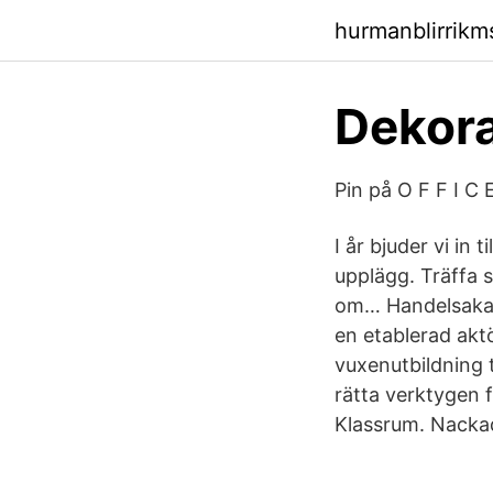
hurmanblirrikm
Dekora
Pin på O F F I C 
I år bjuder vi in
upplägg. Träffa 
om… Handelsakade
en etablerad akt
vuxenutbildning 
rätta verktygen f
Klassrum. Nacka