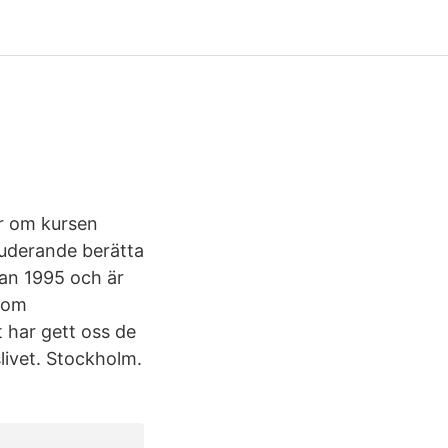
ar om kursen
tuderande berätta
dan 1995 och är
inom
 har gett oss de
slivet. Stockholm.