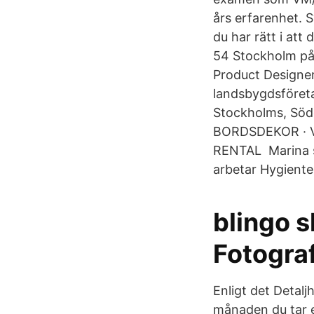
års erfarenhet. 
du har rätt i att
54 Stockholm på 
Product Designer
landsbygdsföret
Stockholms, Sö
BORDSDEKOR · V
RENTAL Marina so
arbetar Hygiente
blingo 
Fotograf
Enligt det Detalj
månaden du tar e