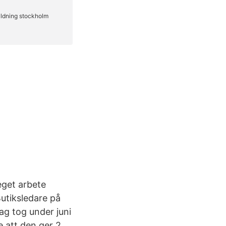
 eget arbete
utiksledare på
ag tog under juni
 att den ger 2