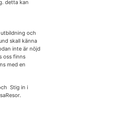
g. detta kan
ja utbildning och
kund skall känna
odan inte är nöjd
s oss finns
tans med en
ch Stig in i
saResor.