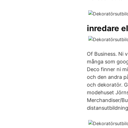
inredare e
Of Business. Ni v
många som googla
Deco finner ni m
och den andra på
och dekoratör. G
modehuset Jörnst
Merchandiser/But
distansutbildnin