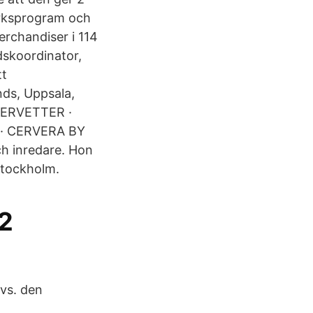
erksprogram och
erchandiser i 114
dskoordinator,
tt
ds, Uppsala,
SERVETTER ·
· CERVERA BY
h inredare. Hon
Stockholm.
2
dvs. den