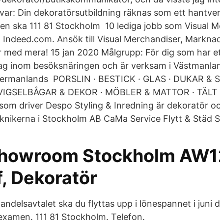
Svar: Din dekoratörsutbildning räknas som ett hantv
 den ska 111 81 Stockholm 10 lediga jobb som Visual M
Indeed.com. Ansök till Visual Merchandiser, Markna
 med mera! 15 jan 2020 Målgrupp: För dig som har e
ag inom besöksnäringen och är verksam i Västmanlan
dermanlands PORSLIN · BESTICK · GLAS · DUKAR & 
IGSELBÅGAR & DEKOR · MÖBLER & MATTOR · TÄLT 
m driver Despo Styling & Inredning är dekoratör oc
knikerna i Stockholm AB CaMa Service Flytt & Städ 
showroom Stockholm AW1
, Dekoratör
handelsavtalet ska du flyttas upp i lönespannet i juni 
xamen. 111 81 Stockholm. Telefon.