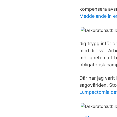
kompensera avsa
Meddelande in en
dig trygg inför d
med ditt val. Arb
möjligheten att b
obligatorisk cam
Där har jag varit
sagovärlden. St
Lumpectomia def