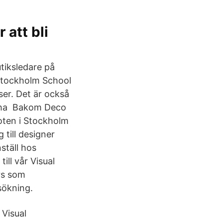
 att bli
tiksledare på
 Stockholm School
tser. Det är också
tt ha Bakom Deco
oten i Stockholm
till designer
ställ hos
ll vår Visual
rs som
sökning.
 Visual