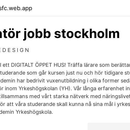
sfc.web.app
tör jobb stockholm
E D E S I G N
 till ett DIGITALT ÖPPET HUS! Träffa lärare som berätt
studerande som går kursen just nu och hör tidigare s
min har bedrivit vuxenutbildning i olika former se
ör inom Yrkeshögskolan (YH). Vår långa erfarenhet 
tillsammans med vårt starka nätverk med näringslivet
ör att våra studerande skall kunna nå sina mål i yrke
demin Yrkeshögskola.