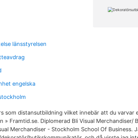
telse länsstyrelsen
tteavdrag
d
nhet engelska
 stockholm
 som distansutbildning vilket innebär att du varvar
n » Framtid.se. Diplomerad Bli Visual Merchandiser/ B
Visual Merchandiser - Stockholm School Of Business. J
koratör/butikskommunikatör, och då visste jag inte