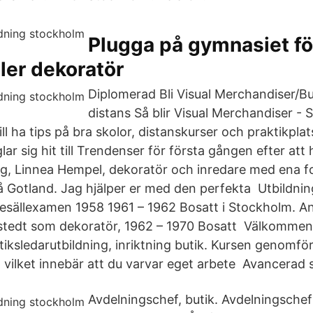
Plugga på gymnasiet för
ller dekoratör
Diplomerad Bli Visual Merchandiser/Bu
distans Så blir Visual Merchandiser -
ill ha tips på bra skolor, distanskurser och praktikpla
r sig hit till Trendenser för första gången efter a
ig, Linnea Hempel, dekoratör och inredare med ena f
 Gotland. Jag hjälper er med den perfekta Utbildning 
esällexamen 1958 1961 – 1962 Bosatt i Stockholm. An
edt som dekoratör, 1962 – 1970 Bosatt Välkommen ti
iksledarutbildning, inriktning butik. Kursen genomfö
g vilket innebär att du varvar eget arbete Avancerad 
Avdelningschef, butik. Avdelningschef