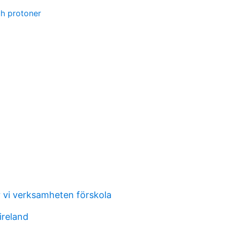
ch protoner
r vi verksamheten förskola
ireland