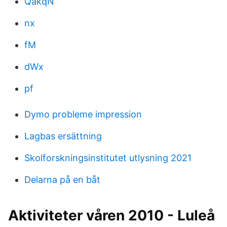
QakqN
nx
fM
dWx
pf
Dymo probleme impression
Lagbas ersättning
Skolforskningsinstitutet utlysning 2021
Delarna på en båt
Aktiviteter våren 2010 - Luleå